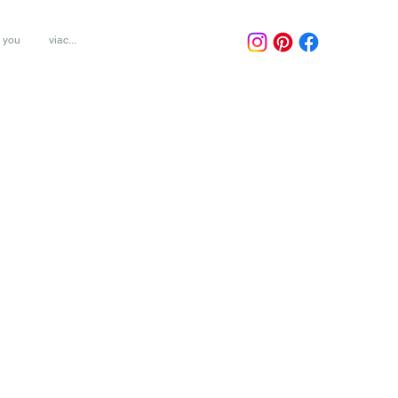
r you
viac...