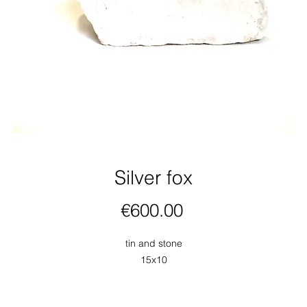
Silver fox
Price
€600.00
tin and stone
15x10
trieborná líška ako symbol múdrosti a tajomstva. Obraz spája realistic